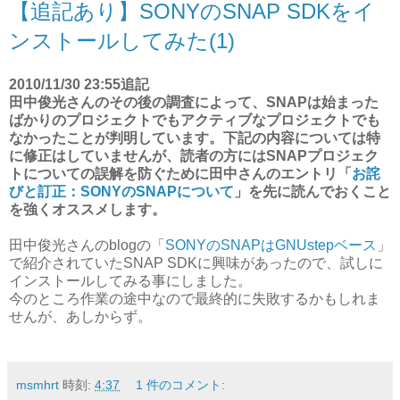
【追記あり】SONYのSNAP SDKをイ
ンストールしてみた(1)
2010/11/30 23:55追記
田中俊光さんのその後の調査によって、SNAPは始まった
ばかりのプロジェクトでもアクティブなプロジェクトでも
なかったことが判明しています。下記の内容については特
に修正はしていませんが、読者の方にはSNAPプロジェク
トについての誤解を防ぐために田中さんのエントリ「
お詫
びと訂正：SONYのSNAPについて
」を先に読んでおくこと
を強くオススメします。
田中俊光さんのblogの「
SONYのSNAPはGNUstepベース
」
で紹介されていたSNAP SDKに興味があったので、試しに
インストールしてみる事にしました。
今のところ作業の途中なので最終的に失敗するかもしれま
せんが、あしからず。
msmhrt
時刻:
4:37
1 件のコメント: