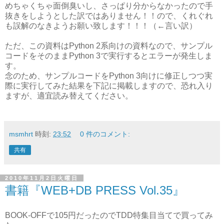
めちゃくちゃ面倒臭いし、さっぱり分からなかったので手
抜きをしようとした訳ではありません！！ので、くれぐれ
も誤解のなきようお願い致します！！！（←言い訳）
ただ、この資料はPython 2系向けの資料なので、サンプル
コードをそのままPython 3で実行するとエラーが発生しま
す。
念のため、サンプルコードをPython 3向けに修正しつつ実
際に実行してみた結果を下記に掲載しますので、恐れ入り
ますが、適宜読み替えてください。
msmhrt
時刻:
23:52
0 件のコメント:
共有
2010年11月2日火曜日
書籍『WEB+DB PRESS Vol.35』
BOOK-OFFで105円だったのでTDD特集目当てで買ってみ