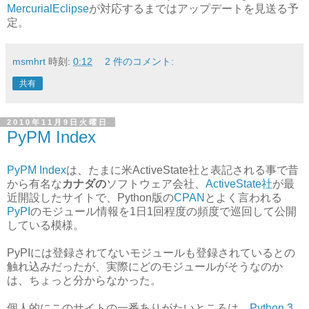
MercurialEclipse
が対応するまではアップデートを見送る予
定。
msmhrt
時刻:
0:12
2 件のコメント:
共有
2010年11月9日火曜日
PyPM Index
PyPM Index
は、たまに米ActiveState社と表記される事で昔
から有名な
カナダの
ソフトウェア会社、
ActiveState社
が最
近開設したサイトで、Python版の
CPAN
とよく言われる
PyPI
のモジュール情報を1日1回程度の頻度で巡回して公開
している模様。
PyPIには登録されてないモジュールも登録されているとの
触れ込みだったが、実際にどのモジュールがそうなのか
は、ちょっと分からなかった。
個人的にこのサイトの一番ありがたいところは、
Python 3