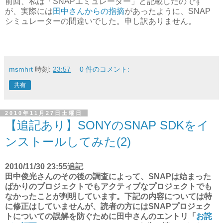
前回、私は「SNAPエミュレーター」と記載したのです
が、実際には
田中さんからの指摘
があったように、SNAP
シミュレーターの間違いでした。申し訳ありません。
msmhrt
時刻:
23:57
0 件のコメント:
共有
2010年11月27日土曜日
【追記あり】SONYのSNAP SDKをイ
ンストールしてみた(2)
2010/11/30 23:55追記
田中俊光さんのその後の調査によって、SNAPは始まった
ばかりのプロジェクトでもアクティブなプロジェクトでも
なかったことが判明しています。下記の内容については特
に修正はしていませんが、読者の方にはSNAPプロジェク
トについての誤解を防ぐために田中さんのエントリ「
お詫