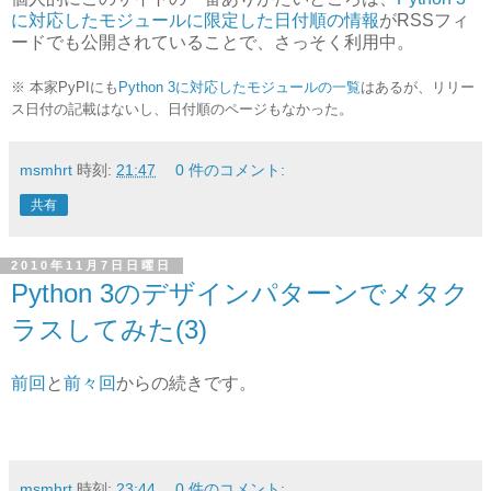
に対応したモジュールに限定した日付順の情報
がRSSフィ
ードでも公開されていることで、さっそく利用中。
※ 本家PyPIにも
Python 3に対応したモジュールの一覧
はあるが、リリー
ス日付の記載はないし、日付順のページもなかった。
msmhrt
時刻:
21:47
0 件のコメント:
共有
2010年11月7日日曜日
Python 3のデザインパターンでメタク
ラスしてみた(3)
前回
と
前々回
からの続きです。
msmhrt
時刻:
23:44
0 件のコメント: