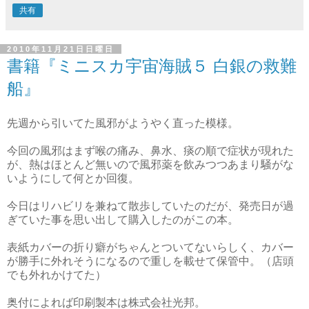
共有
2010年11月21日日曜日
書籍『ミニスカ宇宙海賊５ 白銀の救難
船』
先週から引いてた風邪がようやく直った模様。
今回の風邪はまず喉の痛み、鼻水、痰の順で症状が現れた
が、熱はほとんど無いので風邪薬を飲みつつあまり騒がな
いようにして何とか回復。
今日はリハビリを兼ねて散歩していたのだが、発売日が過
ぎていた事を思い出して購入したのがこの本。
表紙カバーの折り癖がちゃんとついてないらしく、カバー
が勝手に外れそうになるので重しを載せて保管中。（店頭
でも外れかけてた）
奥付によれば印刷製本は株式会社光邦。