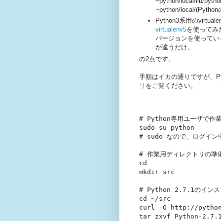
~python/local/l
~python/local/(
Python3系用のvirt
virtualenv5
を使ってみた。vi
バージョンを使っているのと
が違うだけ。
の2点です。
手順はイカの通りですが、P
リ
をご覧ください。
# Python専用ユーザで作業
sudo su python

# sudo なので、ログイ
# 作業用ディレクトリの準備
cd

mkdir src

# Python 2.7.1のイン
cd ~/src

curl -O http://python
tar zxvf Python-2.7.1