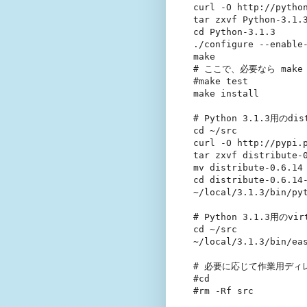
curl -O http://python
tar zxvf Python-3.1.3
cd Python-3.1.3

./configure --enable-
make

# ここで、必要なら make 
#make test

make install

# Python 3.1.3用のdi
cd ~/src

curl -O http://pypi.
tar zxvf distribute-0
mv distribute-0.6.14 
cd distribute-0.6.14-
~/local/3.1.3/bin/pyt
# Python 3.1.3用のv
cd ~/src

~/local/3.1.3/bin/eas
# 必要に応じて作業用ディ
#cd

#rm -Rf src
