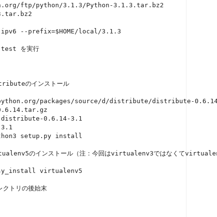
.org/ftp/python/3.1.3/Python-3.1.3.tar.bz2

.tar.bz2

ipv6 --prefix=$HOME/local/3.1.3

test を実行

stributeのインストール

python.org/packages/source/d/distribute/distribute-0.6.14
.6.14.tar.gz

distribute-0.6.14-3.1

3.1

hon3 setup.py install

irtualenv5のインストール（注：今回はvirtualenv3ではなくてvirtualen
y_install virtualenv5

レクトリの後始末
