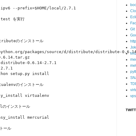
bo
ipv6 --prefix=$HOME/local/2.7.1

Cl
Ecl
test を実行

Fa
Git
Go
stributeのインストール

htt
Jo
python.org/packages/source/d/distribute/distribute-0.6.14
lin
.6.14.tar.gz

mer
distribute-0.6.14-2.7.1

met
2.7.1

pyt
hon setup.py install

SN
TD
rtualenvのインストール

vir
y_install virtualenv

vps
alのインストール

TWIT
sy_install mercurial

ストール
