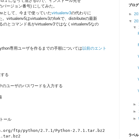
ib/python3.1 になって混ざるので、インストール先を
ブログ
Pythonのバージョン番号) にしてみた。
ualenvとして、今まで使っていた
virtualenv3
の代わりに
►
20
rtualenv5はvirtualenv3のforkで、distributeの最新
▼
20
コマンド名がvirtualenv3ではなくvirtualenv5なの
▼
ython専用ユーザを作るまでの手順については
以前のエント
する

ン中のユーザのパスワードを入力する



►
►
►
ストール

.org/ftp/python/2.7.1/Python-2.7.1.tar.bz2

ラベル
.tar.bz2
