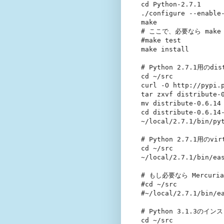
cd Python-2.7.1

./configure --enable-
make

# ここで、必要なら make 
#make test

make install

# Python 2.7.1用のdi
cd ~/src

curl -O http://pypi.
tar zxvf distribute-0
mv distribute-0.6.14 
cd distribute-0.6.14-
~/local/2.7.1/bin/pyt
# Python 2.7.1用のvi
cd ~/src

~/local/2.7.1/bin/eas
# もし必要なら Mercuri
#cd ~/src

#~/local/2.7.1/bin/ea
# Python 3.1.3のイン
cd ~/src
